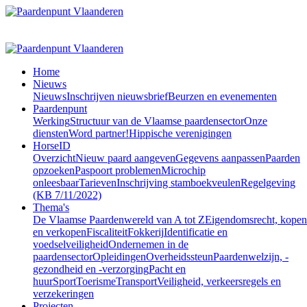
Home
Nieuws
Nieuws
Inschrijven nieuwsbrief
Beurzen en evenementen
Paardenpunt
Werking
Structuur van de Vlaamse paardensector
Onze
diensten
Word partner!
Hippische verenigingen
HorseID
Overzicht
Nieuw paard aangeven
Gegevens aanpassen
Paarden
opzoeken
Paspoort problemen
Microchip
onleesbaar
Tarieven
Inschrijving stamboekveulen
Regelgeving
(KB 7/11/2022)
Thema's
De Vlaamse Paardenwereld van A tot Z
Eigendomsrecht, kopen
en verkopen
Fiscaliteit
Fokkerij
Identificatie en
voedselveiligheid
Ondernemen in de
paardensector
Opleidingen
Overheidssteun
Paardenwelzijn, -
gezondheid en -verzorging
Pacht en
huur
Sport
Toerisme
Transport
Veiligheid, verkeersregels en
verzekeringen
Projecten