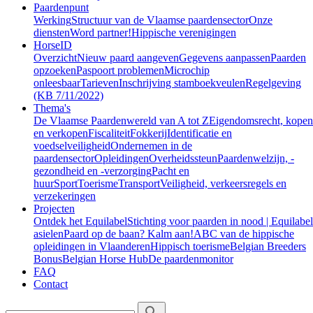
Paardenpunt
Werking
Structuur van de Vlaamse paardensector
Onze
diensten
Word partner!
Hippische verenigingen
HorseID
Overzicht
Nieuw paard aangeven
Gegevens aanpassen
Paarden
opzoeken
Paspoort problemen
Microchip
onleesbaar
Tarieven
Inschrijving stamboekveulen
Regelgeving
(KB 7/11/2022)
Thema's
De Vlaamse Paardenwereld van A tot Z
Eigendomsrecht, kopen
en verkopen
Fiscaliteit
Fokkerij
Identificatie en
voedselveiligheid
Ondernemen in de
paardensector
Opleidingen
Overheidssteun
Paardenwelzijn, -
gezondheid en -verzorging
Pacht en
huur
Sport
Toerisme
Transport
Veiligheid, verkeersregels en
verzekeringen
Projecten
Ontdek het Equilabel
Stichting voor paarden in nood | Equilabel
asielen
Paard op de baan? Kalm aan!
ABC van de hippische
opleidingen in Vlaanderen
Hippisch toerisme
Belgian Breeders
Bonus
Belgian Horse Hub
De paardenmonitor
FAQ
Contact