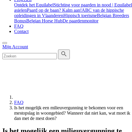
Ontdek het Equilabel
Stichting voor paarden in nood | Equilabel
asielen
Paard op de baan? Kalm aan!
ABC van de hippische
opleidingen in Vlaanderen
Hippisch toerisme
Belgian Breeders
Bonus
Belgian Horse Hub
De paardenmonitor
FAQ
Contact
Mijn Account
FAQ
Is het mogelijk een milieuvergunning te bekomen voor een
mestopslag in woongebied? Wanneer dat niet kan, wat moet ik
dan met de mest doen?
Is het mogelijk een milieuvergunning te