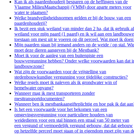
Kan ik als paardenhouderij besparen op de heffingen van de
Vlaamse MilieuMaatschappij (VMM) door aparte meters voor
water te plaatsen?
Welke brandveiligheidsnormen gelden er bij de bouw van een
paardenhouderij?
Ik bezit een stuk weiland van minder dan 2 ha, dat ik gebruik al
weiland voor mijn paard (1 paard) en ik wil aan een landbouwe
toestaan om mest uit te voeren op dit perceel. Wat moet ik doen
Mijn paarden staan bij iemand anders op de weide / op stal. Wi
moet deze dieren aangeven bij de Mestbank?
Moet ik voor de aanleg van een buitenpiste een
bouwvergunning hebben? Onder welke voorwaarden kan dat i
landbouwzone?
Wat zijn de voorwaarden voor de vrijstelling van
stedenbouwkundige vergunning voor tijdelijke constructies?
Welke regels moet ik naleven als ik grondwater win of
hemelwater opvang?
Wanneer mag ik mest transporteren zonder
mesttransportdocumenten?
Wanneer ben ik mestbankaangifteplichtig en hoe pak ik dat aan
Is het een voorwaarde voor het bekomen van een
omgevingsvergunning voor particuliere houders van
weidedieren voor een stal binnen een straal van 50 meter van
een vergund of vermoedelijk vergund gebouw, dat dat gebouw
op hetzelfde perceel moet staan of in eigendom moet zijn van d