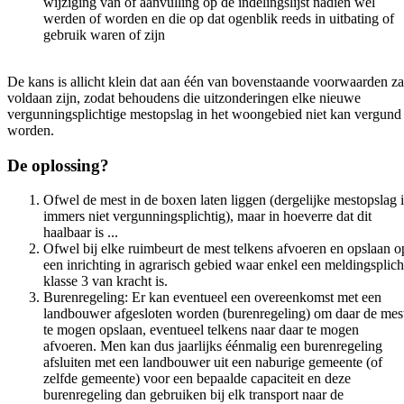
wijziging van of aanvulling op de indelingslijst nadien wel
werden of worden en die op dat ogenblik reeds in uitbating of
gebruik waren of zijn
De kans is allicht klein dat aan één van bovenstaande voorwaarden za
voldaan zijn, zodat behoudens die uitzonderingen elke nieuwe
vergunningsplichtige mestopslag in het woongebied niet kan vergund
worden.
De oplossing?
Ofwel de mest in de boxen laten liggen (dergelijke mestopslag i
immers niet vergunningsplichtig), maar in hoeverre dat dit
haalbaar is ...
Ofwel bij elke ruimbeurt de mest telkens afvoeren en opslaan o
een inrichting in agrarisch gebied waar enkel een meldingsplich
klasse 3 van kracht is.
Burenregeling: Er kan eventueel een overeenkomst met een
landbouwer afgesloten worden (burenregeling) om daar de mes
te mogen opslaan, eventueel telkens naar daar te mogen
afvoeren. Men kan dus jaarlijks éénmalig een burenregeling
afsluiten met een landbouwer uit een naburige gemeente (of
zelfde gemeente) voor een bepaalde capaciteit en deze
burenregeling dan gebruiken bij elk transport naar de