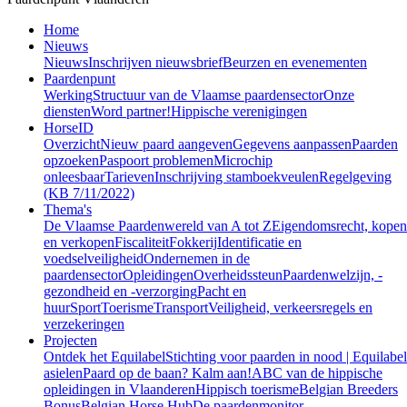
Home
Nieuws
Nieuws
Inschrijven nieuwsbrief
Beurzen en evenementen
Paardenpunt
Werking
Structuur van de Vlaamse paardensector
Onze
diensten
Word partner!
Hippische verenigingen
HorseID
Overzicht
Nieuw paard aangeven
Gegevens aanpassen
Paarden
opzoeken
Paspoort problemen
Microchip
onleesbaar
Tarieven
Inschrijving stamboekveulen
Regelgeving
(KB 7/11/2022)
Thema's
De Vlaamse Paardenwereld van A tot Z
Eigendomsrecht, kopen
en verkopen
Fiscaliteit
Fokkerij
Identificatie en
voedselveiligheid
Ondernemen in de
paardensector
Opleidingen
Overheidssteun
Paardenwelzijn, -
gezondheid en -verzorging
Pacht en
huur
Sport
Toerisme
Transport
Veiligheid, verkeersregels en
verzekeringen
Projecten
Ontdek het Equilabel
Stichting voor paarden in nood | Equilabel
asielen
Paard op de baan? Kalm aan!
ABC van de hippische
opleidingen in Vlaanderen
Hippisch toerisme
Belgian Breeders
Bonus
Belgian Horse Hub
De paardenmonitor