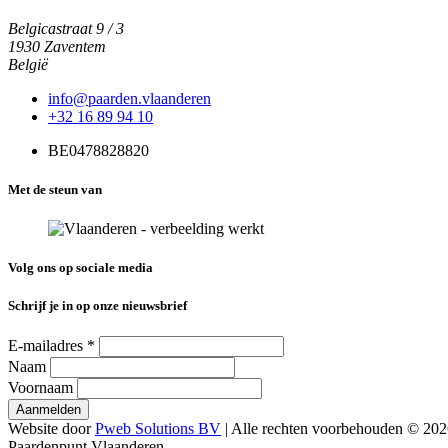
Belgicastraat 9 / 3
1930 Zaventem
België
info@paarden.vlaanderen
+32 16 89 94 10
BE0478828820
Met de steun van
Volg ons op sociale media
Schrijf je in op onze nieuwsbrief
E-mailadres
*
Naam
Voornaam
Website door
Pweb Solutions BV
| Alle rechten voorbehouden © 20
Paardenpunt Vlaanderen