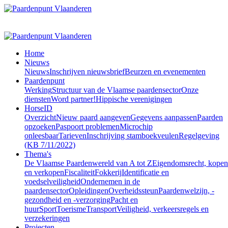
Home
Nieuws
Nieuws
Inschrijven nieuwsbrief
Beurzen en evenementen
Paardenpunt
Werking
Structuur van de Vlaamse paardensector
Onze
diensten
Word partner!
Hippische verenigingen
HorseID
Overzicht
Nieuw paard aangeven
Gegevens aanpassen
Paarden
opzoeken
Paspoort problemen
Microchip
onleesbaar
Tarieven
Inschrijving stamboekveulen
Regelgeving
(KB 7/11/2022)
Thema's
De Vlaamse Paardenwereld van A tot Z
Eigendomsrecht, kopen
en verkopen
Fiscaliteit
Fokkerij
Identificatie en
voedselveiligheid
Ondernemen in de
paardensector
Opleidingen
Overheidssteun
Paardenwelzijn, -
gezondheid en -verzorging
Pacht en
huur
Sport
Toerisme
Transport
Veiligheid, verkeersregels en
verzekeringen
Projecten