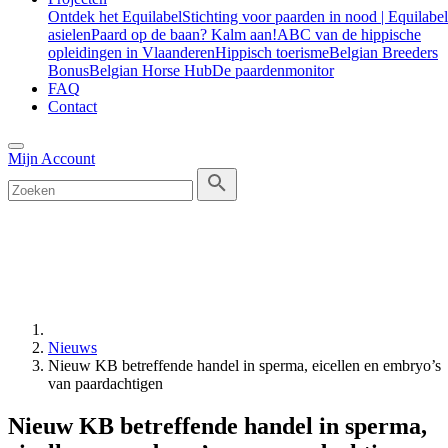
Ontdek het Equilabel
Stichting voor paarden in nood | Equilabel
asielen
Paard op de baan? Kalm aan!
ABC van de hippische
opleidingen in Vlaanderen
Hippisch toerisme
Belgian Breeders
Bonus
Belgian Horse Hub
De paardenmonitor
FAQ
Contact
Mijn Account
Nieuws
Nieuw KB betreffende handel in sperma, eicellen en embryo’s
van paardachtigen
Nieuw KB betreffende handel in sperma,