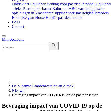
Ontdek het Equilabel
Stichting voor paarden in nood | Equilabel
asielen
Paard op de baan? Kalm aan!
ABC van de hippische
opleidingen in Vlaanderen
Hippisch toerisme
Belgian Breeders
Bonus
Belgian Horse Hub
De paardenmonitor
FAQ
Contact
Mijn Account
De Vlaamse Paardenwereld van A tot Z
Nieuws
Bevraging impact van COVID-19 op de paardensector
Bevraging impact van COVID-19 op de