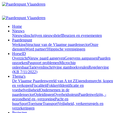
Home
Nieuws
Nieuws
Inschrijven nieuwsbrief
Beurzen en evenementen
Paardenpunt
Werking
Structuur van de Vlaamse paardensector
Onze
diensten
Word partner!
Hippische verenigingen
HorseID
Overzicht
Nieuw paard aangeven
Gegevens aanpassen
Paarden
opzoeken
Paspoort problemen
Microchip
onleesbaar
Tarieven
Inschrijving stamboekveulen
Regelgeving
(KB 7/11/2022)
Thema's
De Vlaamse Paardenwereld van A tot Z
Eigendomsrecht, kopen
en verkopen
Fiscaliteit
Fokkerij
Identificatie en
voedselveiligheid
Ondernemen in de
paardensector
Opleidingen
Overheidssteun
Paardenwelzijn, -
gezondheid en -verzorging
Pacht en
huur
Sport
Toerisme
Transport
Veiligheid, verkeersregels en
verzekeringen
Projecten