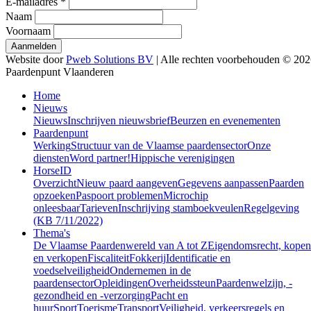
E-mailadres
*
Naam
Voornaam
Website door
Pweb Solutions BV
| Alle rechten voorbehouden © 20
Paardenpunt Vlaanderen
Home
Nieuws
Nieuws
Inschrijven nieuwsbrief
Beurzen en evenementen
Paardenpunt
Werking
Structuur van de Vlaamse paardensector
Onze
diensten
Word partner!
Hippische verenigingen
HorseID
Overzicht
Nieuw paard aangeven
Gegevens aanpassen
Paarden
opzoeken
Paspoort problemen
Microchip
onleesbaar
Tarieven
Inschrijving stamboekveulen
Regelgeving
(KB 7/11/2022)
Thema's
De Vlaamse Paardenwereld van A tot Z
Eigendomsrecht, kopen
en verkopen
Fiscaliteit
Fokkerij
Identificatie en
voedselveiligheid
Ondernemen in de
paardensector
Opleidingen
Overheidssteun
Paardenwelzijn, -
gezondheid en -verzorging
Pacht en
huur
Sport
Toerisme
Transport
Veiligheid, verkeersregels en