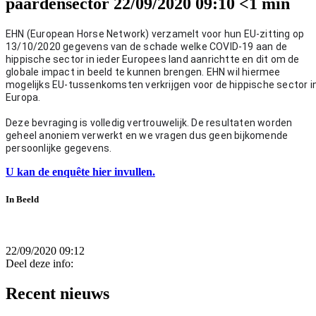
paardensector
22/09/2020 09:10
<1 min
EHN (European Horse Network) verzamelt voor hun EU-zitting op 
13/10/2020 gegevens van de schade welke COVID-19 aan de 
hippische sector in ieder Europees land aanrichtte en dit om de 
globale impact in beeld te kunnen brengen. EHN wil hiermee 
mogelijks EU-tussenkomsten verkrijgen voor de hippische sector in
Europa.
Deze bevraging is volledig vertrouwelijk. De resultaten worden 
geheel anoniem verwerkt en we vragen dus geen bijkomende 
persoonlijke gegevens. 
U kan de enquête hier invullen.
In Beeld
22/09/2020 09:12
Deel deze info:
Recent nieuws