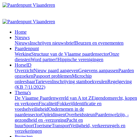
Home
Nieuws
Nieuws
Inschrijven nieuwsbrief
Beurzen en evenementen
Paardenpunt
Werking
Structuur van de Vlaamse paardensector
Onze
diensten
Word partner!
Hippische verenigingen
HorseID
Overzicht
Nieuw paard aangeven
Gegevens aanpassen
Paarden
opzoeken
Paspoort problemen
Microchip
onleesbaar
Tarieven
Inschrijving stamboekveulen
Regelgeving
(KB 7/11/2022)
Thema's
De Vlaamse Paardenwereld van A tot Z
Eigendomsrecht, kopen
en verkopen
Fiscaliteit
Fokkerij
Identificatie en
voedselveiligheid
Ondernemen in de
paardensector
Opleidingen
Overheidssteun
Paardenwelzijn, -
gezondheid en -verzorging
Pacht en
huur
Sport
Toerisme
Transport
Veiligheid, verkeersregels en
verzekeringen
Projecten