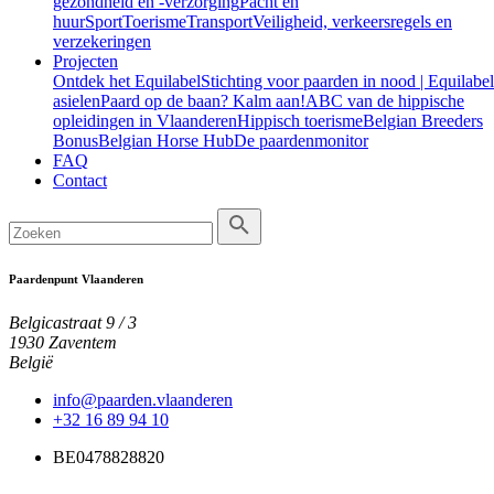
gezondheid en -verzorging
Pacht en
huur
Sport
Toerisme
Transport
Veiligheid, verkeersregels en
verzekeringen
Projecten
Ontdek het Equilabel
Stichting voor paarden in nood | Equilabel
asielen
Paard op de baan? Kalm aan!
ABC van de hippische
opleidingen in Vlaanderen
Hippisch toerisme
Belgian Breeders
Bonus
Belgian Horse Hub
De paardenmonitor
FAQ
Contact
Paardenpunt Vlaanderen
Belgicastraat 9 / 3
1930 Zaventem
België
info@paarden.vlaanderen
+32 16 89 94 10
BE0478828820