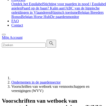
Ontdek het Equilabel
Stichting voor paarden in nood | Equilabel
asielen
Paard op de baan? Kalm aan!
ABC van de hippische
opleidingen in Vlaanderen
Hippisch toerisme
Belgian Breeders
Bonus
Belgian Horse Hub
De paardenmonitor
FAQ
Contact
Mijn Account
Ondernemen in de paardensector
Voorschriften van wetboek van vennootschappen en
verenigingen (WVV)
Voorschriften van wetboek van