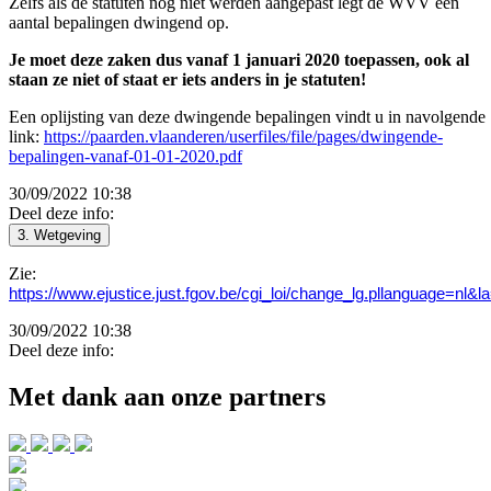
Zelfs als de statuten nog niet werden aangepast legt de WVV een
aantal bepalingen dwingend op.
Je moet deze zaken dus vanaf 1 januari 2020 toepassen, ook al
staan ze niet of staat er iets anders in je statuten!
Een oplijsting van deze dwingende bepalingen vindt u in navolgende
link:
https://paarden.vlaanderen/userfiles/file/pages/dwingende-
bepalingen-vanaf-01-01-2020.pdf
30/09/2022 10:38
Deel deze info:
3. Wetgeving
Zie:
https://www.ejustice.just.fgov.be/cgi_loi/change_lg.pllanguage
30/09/2022 10:38
Deel deze info:
Met dank aan onze partners