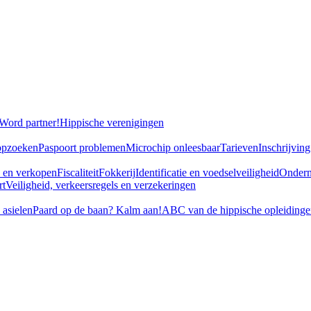
Word partner!
Hippische verenigingen
opzoeken
Paspoort problemen
Microchip onleesbaar
Tarieven
Inschrijvin
 en verkopen
Fiscaliteit
Fokkerij
Identificatie en voedselveiligheid
Ondern
rt
Veiligheid, verkeersregels en verzekeringen
 asielen
Paard op de baan? Kalm aan!
ABC van de hippische opleidinge