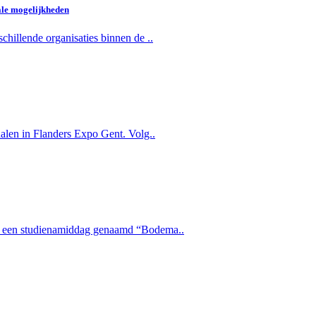
ale mogelijkheden
hillende organisaties binnen de ..
alen in Flanders Expo Gent. Volg..
0 een studienamiddag genaamd “Bodema..