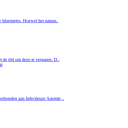
le bloempjes. Hoewel het natuur..
 de tijd om deze te vergaren. D..
verbonden aan Infectieuze Anemie ..