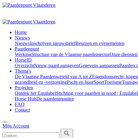
Home
Nieuws
Nieuws
Inschrijven nieuwsbrief
Beurzen en evenementen
Paardenpunt
Werking
Structuur van de Vlaamse paardensector
Onze diensten
HorseID
Overzicht
Nieuw paard aangeven
Gegevens aanpassen
Paarden 
Thema's
De Vlaamse Paardenwereld van A tot Z
Eigendomsrecht, kopen
gezondheid en -verzorging
Pacht en huur
Sport
Toerisme
Transpo
Projecten
Ontdek het Equilabel
Stichting voor paarden in nood | Equilabel
Horse Hub
De paardenmonitor
FAQ
Contact
Mijn Account