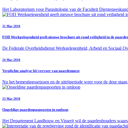
Het Laboratorium voor Parasitologie van de Faculteit Diergeneeskund
31 Mar 2010
FOD Werkgelegenheid geeft nieuwe brochure uit rond veiligheid in de paarde
De Federale Overheidsdienst Werkgelegenheid, Arbeid en Sociaal Ove
24 Mar 2010
Verplichte analyse bij vervoer van paardenmest
Nu het bemestingsseizoen en de uitrijperiode weer voor de deur staan
23 Mar 2010
Ongeldige paardenpaspoorten in omloop
Het Departement Landbouw en Visserij wil de paardenhouders waars