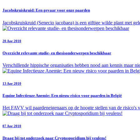
Jacobskruiskruid: Een gevaar voor onze paarden
Jacobskruiskruid (Senecio jacobaea) is een giftige wilde plant met ge
20 Apr 2010
Overzicht relevante studie- en thesisonderwerpen beschikbaar
Verschillende hippische organisaties hebben nood aan kennis maar niet
13 Apr 2010
Equine Infectieuze Anemie: Een nieuw risico voor paarden in België
Het FAVV wil paardeneigenaars op de hoogte stellen van de risico's 
07 Apr 2010
Draag bij tot onderzoek naar Cryptosporidium bij veulens!