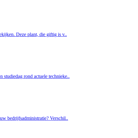
ken. Deze plant, die giftig is v..
 studiedag rond actuele technieke..
w bedrijfsadministratie? Verschil..