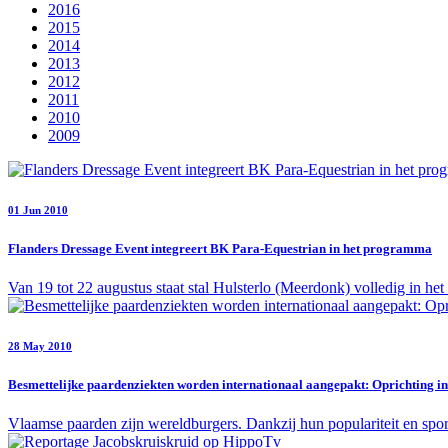
2016
2015
2014
2013
2012
2011
2010
2009
01 Jun 2010
Flanders Dressage Event integreert BK Para-Equestrian in het programma
Van 19 tot 22 augustus staat stal Hulsterlo (Meerdonk) volledig in het
28 May 2010
Besmettelijke paardenziekten worden internationaal aangepakt: Oprichting i
Vlaamse paarden zijn wereldburgers. Dankzij hun populariteit en sport