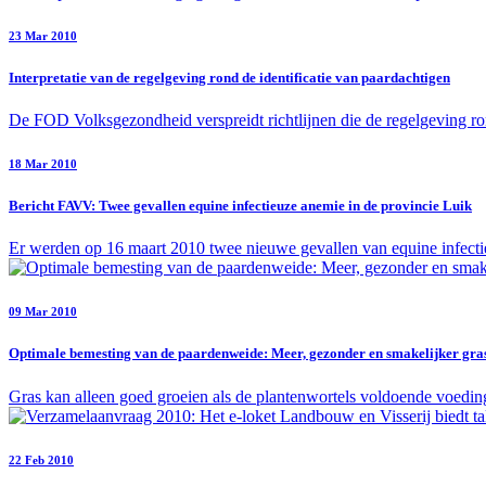
23 Mar 2010
Interpretatie van de regelgeving rond de identificatie van paardachtigen
De FOD Volksgezondheid verspreidt richtlijnen die de regelgeving ron
18 Mar 2010
Bericht FAVV: Twee gevallen equine infectieuze anemie in de provincie Luik
Er werden op 16 maart 2010 twee nieuwe gevallen van equine infectie
09 Mar 2010
Optimale bemesting van de paardenweide: Meer, gezonder en smakelijker gra
Gras kan alleen goed groeien als de plantenwortels voldoende voedi
22 Feb 2010