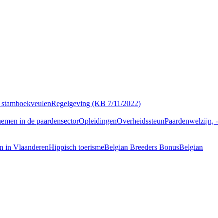
g stamboekveulen
Regelgeving (KB 7/11/2022)
emen in de paardensector
Opleidingen
Overheidssteun
Paardenwelzijn, -
n in Vlaanderen
Hippisch toerisme
Belgian Breeders Bonus
Belgian