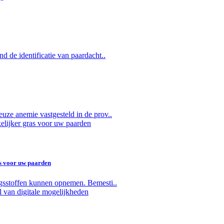
d de identificatie van paardacht..
uze anemie vastgesteld in de prov..
s voor uw paarden
ngsstoffen kunnen opnemen. Bemesti..